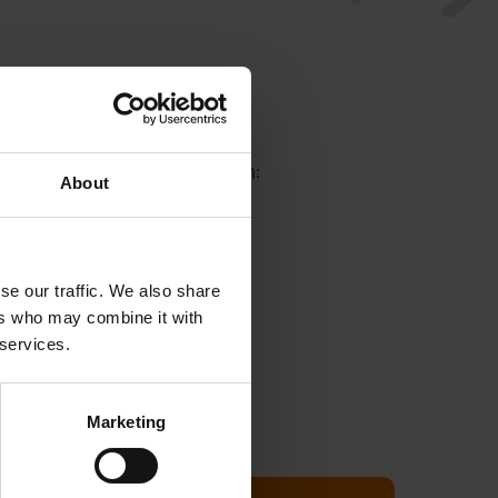
inschalige olieproducenten:
About
nigde Oliefabrieken.
jding aan kwaliteit.
se our traffic. We also share
ionale leverancier,
ers who may combine it with
ens onze eigen beproefde
 services.
Marketing