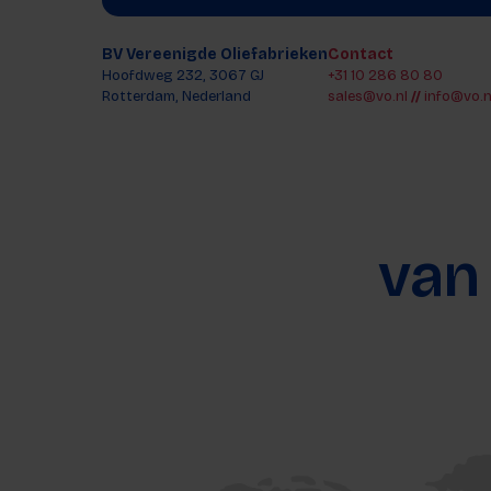
Plantaardige oliën
Geraffineerd varkensvet
Ruwe lijnzaadolie
Geraffineerde lijnzaadolie
BV Vereenigde Oliefabrieken
Contact
Hoofdweg 232, 3067 GJ
+31 10 286 80 80
Rotterdam, Nederland
sales@vo.nl
//
info@vo.n
van