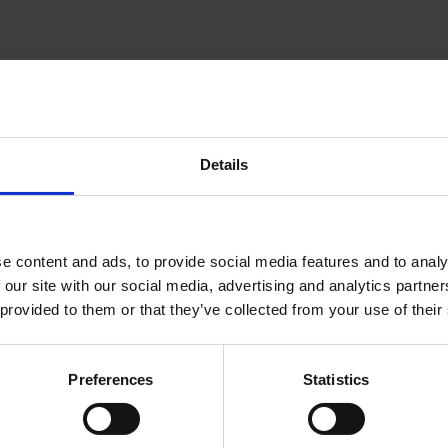
in de buurt van de haven van Rotterdam met twee kle
Details
n
H. de Haan en Zoon
. Na hun fusie ontstond de Veree
natie van generaties knowhow en een gedeelde toewi
e content and ads, to provide social media features and to analy
ennia zijn we uitgegroeid tot een vertrouwde internat
 our site with our social media, advertising and analytics partn
 oliën, vetten, margarine en sauzen - gemaakt volg
 provided to them or that they’ve collected from your use of their
recepten of aangepast aan de wensen van de klant.
Preferences
Statistics