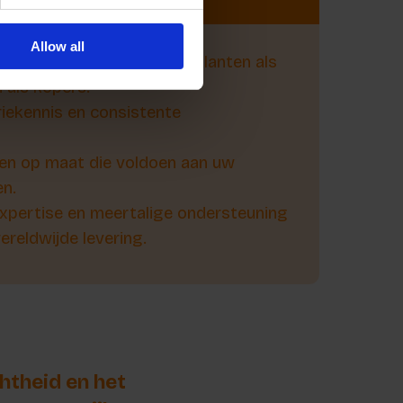
t:
Allow all
enadering - we zien onze klanten als
n als kopers.
iekennis en consistente
gen op maat die voldoen aan uw
en.
 expertise en meertalige ondersteuning
reldwijde levering.
htheid en het