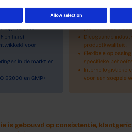
Wat ons onderscheid
Allow selection
inds 1826
Een klantgerichte b
rdige oliën en
partners, niet allee
f en hars)
Diepgaande industr
ntwikkeld voor
productkwaliteit.
Flexibele oplossin
eringen in de markt en
specifieke behoeft
Interne logistieke
 ISO 22000 en GMP+
voor een soepele we
ie is gebouwd op consistentie, klantgeric