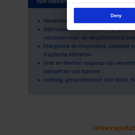
Wat bieden we aan?
Deny
Nederlandse kwaliteitsproducten s
Betrouwbare leverancier van plantaa
vetzuren voor de alkydindustrie (ver
Margarine en mayonaise, speciaal o
tropische klimaten
Snel en flexibel reageren op verand
behoeften van klanten
Volledig gecertificeerd: ISO 9001,
Onze reputat