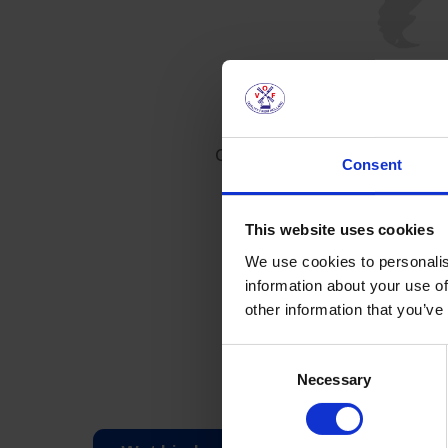
Ons verhaal begon in 1826 
Consent
H. Spits en Zoon
e
geboren - een combi
This website uses cookies
We use cookies to personalis
In de loop der dec
information about your use of
bekend van hoogwaardige
other information that you’ve
Consent
Necessary
Selection