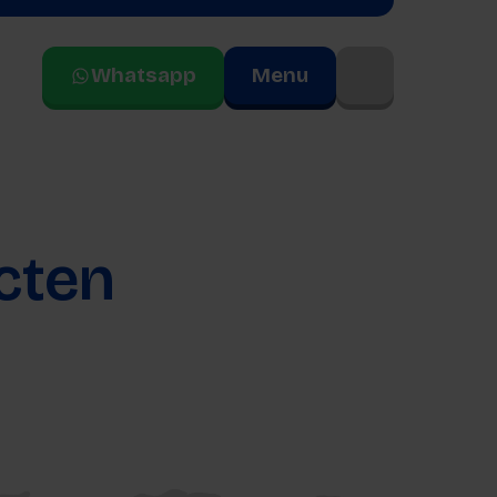
Whatsapp
Menu
r
cten