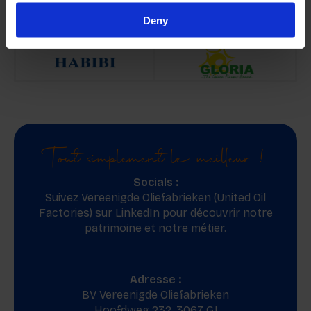
Découvrez nos marques !
Deny
Tout simplement le meilleur !
Socials :
Suivez Vereenigde Oliefabrieken (United Oil
Factories) sur
LinkedIn
pour découvrir notre
patrimoine et notre métier.
Adresse :
BV Vereenigde Oliefabrieken
Hoofdweg 232, 3067 GJ