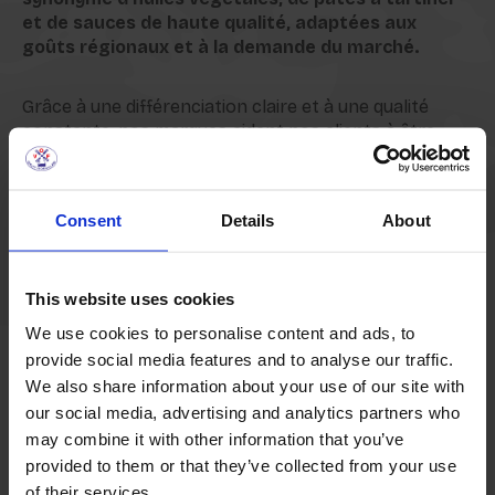
et de sauces de haute qualité, adaptées aux
goûts régionaux et à la demande du marché.
Grâce à une différenciation claire et à une qualité
constante, nos marques aident nos clients à être
compétitifs sur leurs marchés respectifs. Outre nos
marques établies - Victoria, Habibi, Gloria et Vegolita -
nous proposons également des solutions de
Consent
Details
About
marques privées
.
Certifié selon les normes les plus strictes : FSSC
This website uses cookies
22000
We use cookies to personalise content and ads, to
Disponible dans différents formats d'emballage : PET
provide social media features and to analyse our traffic.
bouteilles, canettes, seaux, fûts, etc.
Convient aux marchés de la vente au détail et de la
We also share information about your use of our site with
restauration
our social media, advertising and analytics partners who
Conçu pour de multiples usages tels que la cuisson
may combine it with other information that you’ve
au four, la friture et bien d'autres encore.
provided to them or that they’ve collected from your use
of their services.