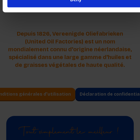
Envoyer
Depuis 1826, Vereenigde Oliefabrieken
(United Oil Factories) est un nom
mondialement connu d'origine néerlandaise,
spécialisé dans une large gamme d'huiles et
de graisses végétales de haute qualité.
ditions générales d'utilisation
Déclaration de confidentia
Tout simplement le meilleur !