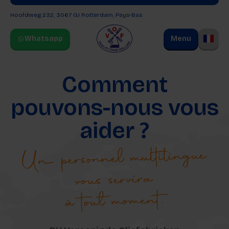
Hoofdweg 232, 3067 GJ
Rotterdam, Pays-Bas
Whatsapp
Menu
Comment
pouvons-nous vous
aider ?
Un personnel multilingue
vous servira
à tout moment.